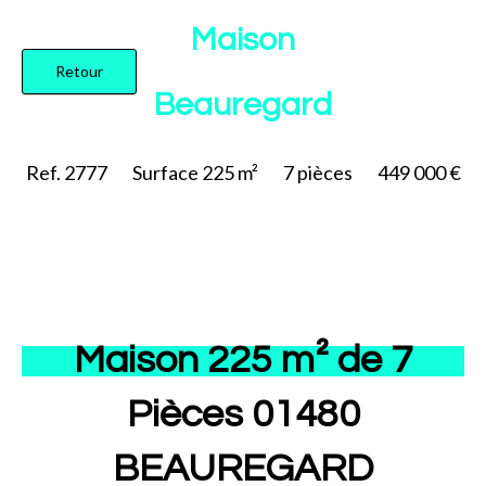
Ajouter à la sélection
Maison
Retour
Beauregard
Ref. 2777
Surface
225 m²
7
pièces
449 000 €
Maison 225 m² de 7
Pièces 01480
BEAUREGARD