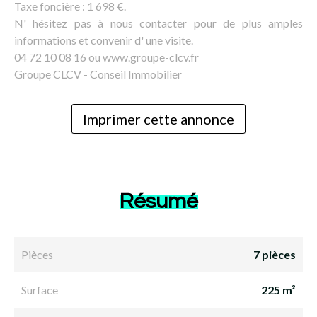
Taxe foncière : 1 698 €.
N' hésitez pas à nous contacter pour de plus amples
informations et convenir d' une visite.
04 72 10 08 16 ou www.groupe-clcv.fr
Groupe CLCV - Conseil Immobilier
Imprimer cette annonce
Résumé
Pièces
7 pièces
Surface
225 m²