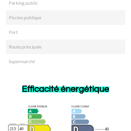
Parking public
Piscine publique
Port
Route principale
Supermarché
Efficacité énergétique