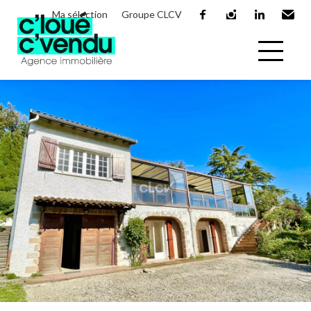
Ma sélection
Groupe CLCV
facebook
instagram
linkedin
Email