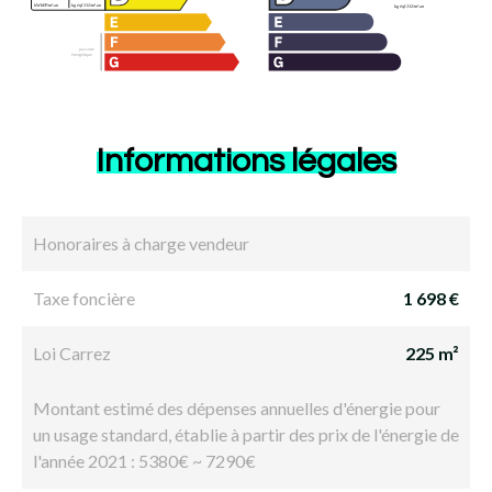
Informations légales
Honoraires à charge vendeur
Taxe foncière
1 698 €
Loi Carrez
225 m²
Montant estimé des dépenses annuelles d'énergie pour
un usage standard, établie à partir des prix de l'énergie de
l'année 2021 : 5380€ ~ 7290€