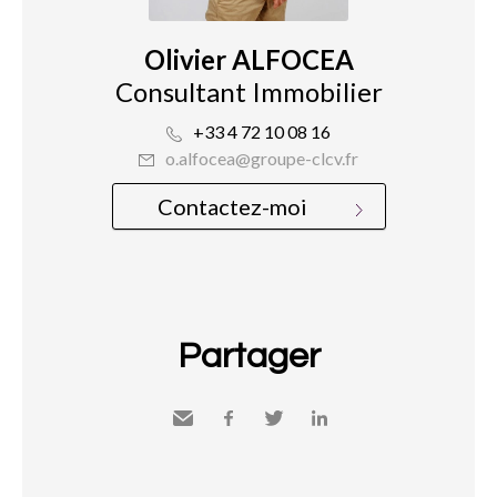
Olivier ALFOCEA
Consultant Immobilier
+33 4 72 10 08 16
o.alfocea@groupe-clcv.fr
Contactez-moi
Partager
Envoyer
Facebook
Twitter
LinkedIn
à un