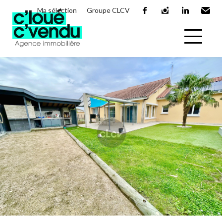
Ma sélection
Groupe CLCV
facebook
instagram
linkedin
Email