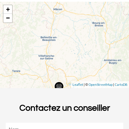
+
−
Leaflet
| ©
OpenStreetMap
|
CartoDB
Contactez un conseiller