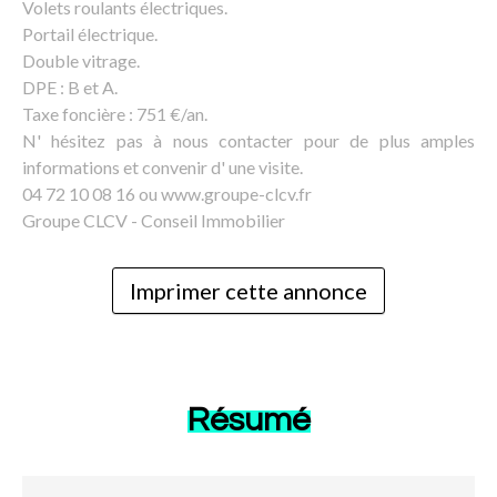
Volets roulants électriques.
Portail électrique.
Double vitrage.
DPE : B et A.
Taxe foncière : 751 €/an.
N' hésitez pas à nous contacter pour de plus amples
informations et convenir d' une visite.
04 72 10 08 16 ou www.groupe-clcv.fr
Groupe CLCV - Conseil Immobilier
Imprimer cette annonce
Résumé