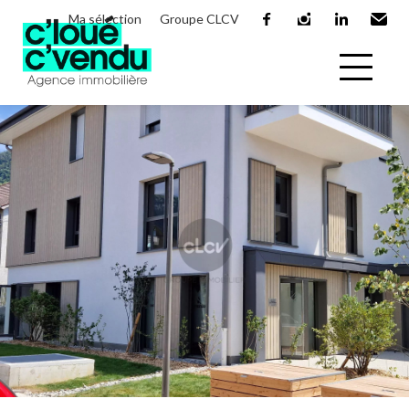
Ma sélection
Groupe CLCV
facebook
instagram
linkedin
Email