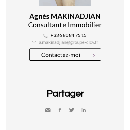
Agnès MAKINADJIAN
Consultante Immobilier
+33 6 80 84 75 15
a.makinadjian@groupe-clcv.fr
Contactez-moi
Partager
Envoyer
Facebook
Twitter
LinkedIn
à un