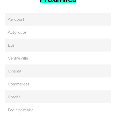
Aéroport
Autoroute
Bus
Centre ville
Cinéma
Commerces
Crèche
École primaire