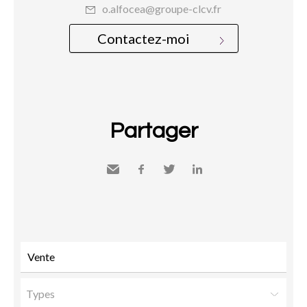
o.alfocea@groupe-clcv.fr
Contactez-moi
Partager
Envoyer
Facebook
Twitter
LinkedIn
à un
ami
Types