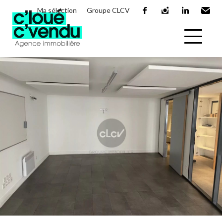
Ma sélection
Groupe CLCV
facebook
instagram
linkedin
Email