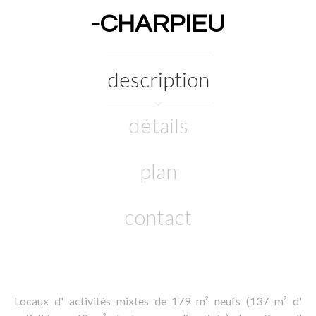
-CHARPIEU
description
détails
plan
contact
Locaux d' activités mixtes de 179 m² neufs (137 m² d'