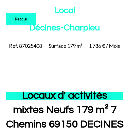
Ajouter à la sélection
Local
Retour
Décines-Charpieu
Ref. 87025408
Surface
179 m²
1 786 € / Mois
Locaux d' activités
mixtes Neufs 179 m² 7
Chemins 69150 DECINES