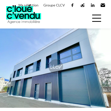
Ma sélection
Groupe CLCV
facebook
instagram
linkedin
Email