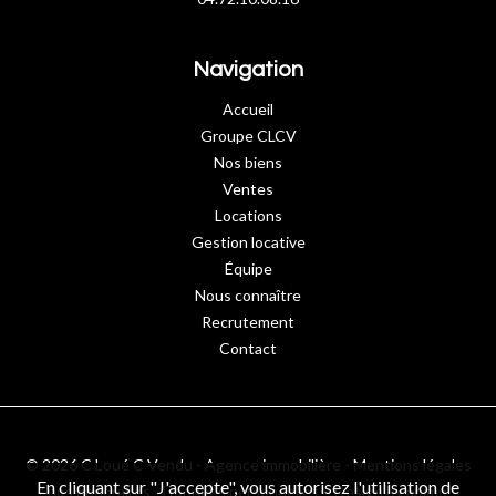
Navigation
Accueil
Groupe CLCV
Nos biens
Ventes
Locations
Gestion locative
Équipe
Nous connaître
Recrutement
Contact
© 2026 C Loué C Vendu - Agence immobilière -
Mentions légales
En cliquant sur "J'accepte", vous autorisez l'utilisation de
/ nos honoraires
-
Données personnelles
– Design by
apimo™