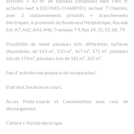
activités + 42 m² de bureaux climatisés) dans Parc d'
activités neuf à DECINES-CHARPIEU, secteur 7 Chemins,
avec 2 stationnements privatifs + branchements
électriques, à proximité du Boulevard Périphérique, Rocade
Est, A7, A42, A43, A46, Tramway T9, Bus 24, 25, 52, 68, 79.
Possibilité de réunir plusieurs lots, différentes surfaces
disponibles, de 143 m², 150 m², 167 m², 172 m², plusieurs
lots de 179 m², plusieurs lots de 181 m², 337 m².
Pas d' activité mécanique ni de restauration !
Etat neuf, livraison en cours.
Accès Poids-Lourds et Camionnettes avec cour de
déchargement.
Clôture + Portail électrique.