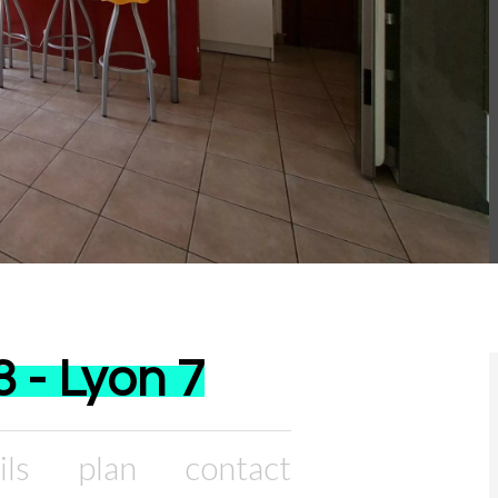
 - Lyon 7
ils
plan
contact