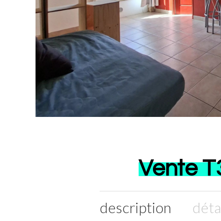
Vente T3
description
déta