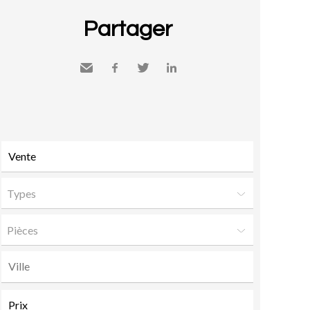
Partager
Envoyer
Facebook
Twitter
LinkedIn
à un
ami
Types
Pièces