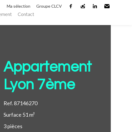
Ma sélection
Groupe CLCV
ement
Contact
facebook
instagram
linkedin
Email
Ajouter à la sélection
Appartement
Lyon 7ème
Ref. 87146270
Surface
51 m²
3
pièces