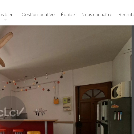
s biens
Gestion locative
Équipe
Nous connaître
Recrut