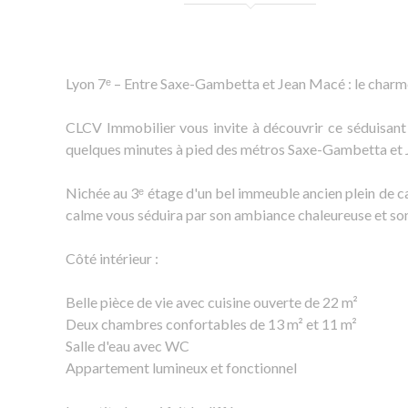
Lyon 7ᵉ – Entre Saxe-Gambetta et Jean Macé : le charme d
CLCV Immobilier vous invite à découvrir ce séduisant
quelques minutes à pied des métros Saxe-Gambetta et Je
Nichée au 3ᵉ étage d'un bel immeuble ancien plein de ca
calme vous séduira par son ambiance chaleureuse et s
Côté intérieur :
Belle pièce de vie avec cuisine ouverte de 22 m²
Deux chambres confortables de 13 m² et 11 m²
Salle d'eau avec WC
Appartement lumineux et fonctionnel