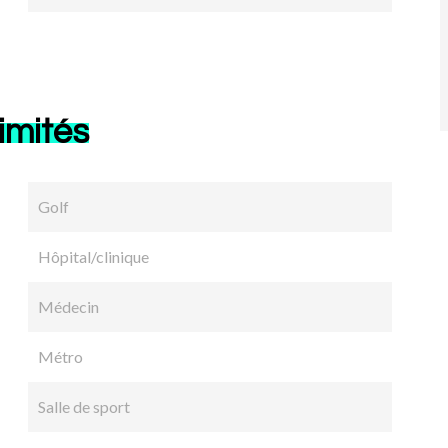
imités
Golf
Hôpital/clinique
Médecin
Métro
Salle de sport