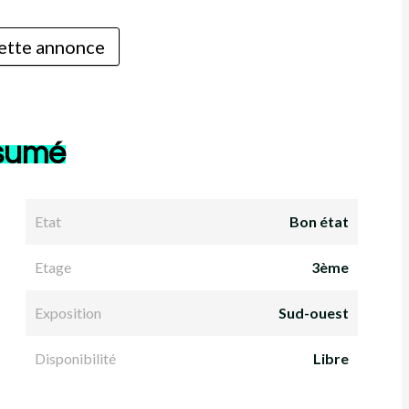
ette annonce
sumé
Etat
Bon état
Etage
3ème
Exposition
Sud-ouest
Disponibilité
Libre