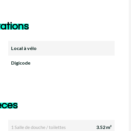
ations
Local à vélo
Digicode
èces
1 Salle de douche / toilettes
3.52 m²