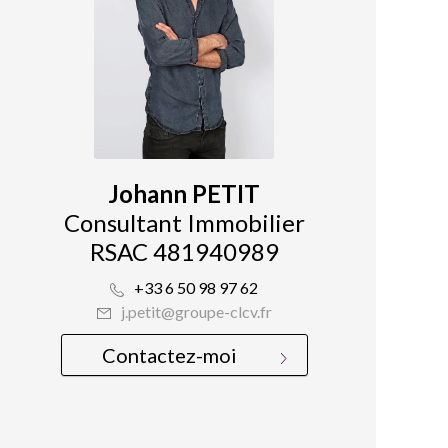
Johann PETIT
Consultant Immobilier
RSAC 481940989
+33 6 50 98 97 62
j.petit@groupe-clcv.fr
Contactez-moi