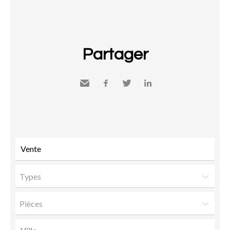
Partager
Envoyer
Facebook
Twitter
LinkedIn
à un
ami
Types
Pièces