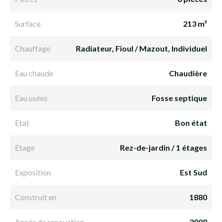
Surface
213 m²
Chauffage
Radiateur, Fioul / Mazout, Individuel
Eau chaude
Chaudière
Eau usées
Fosse septique
Etat
Bon état
Etage
Rez-de-jardin / 1 étages
Exposition
Est Sud
Construit en
1880
Année de renovation
2008