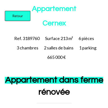
Ajouter à la sélection
Appartement
Retour
Cernex
Ref. 3189760
Surface
213 m²
6
pièces
3
chambres
2
salles de bains
1
parking
665 000 €
Appartement dans ferme
rénovée