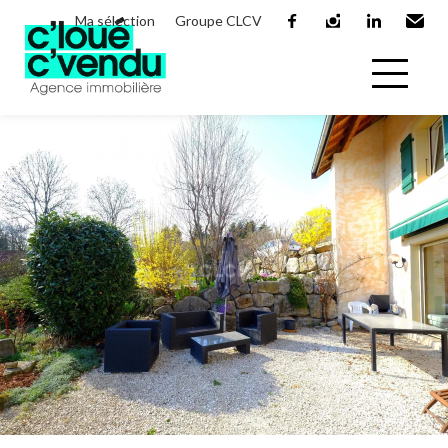
Ma sélection
Groupe CLCV
facebook
instagram
linkedin
Email