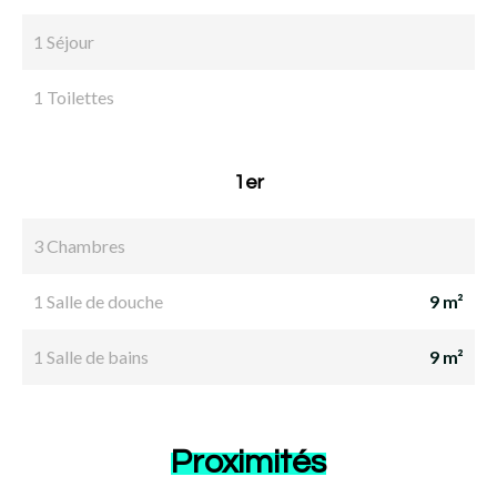
1 Séjour
1 Toilettes
1er
3 Chambres
1 Salle de douche
9 m²
1 Salle de bains
9 m²
Proximités