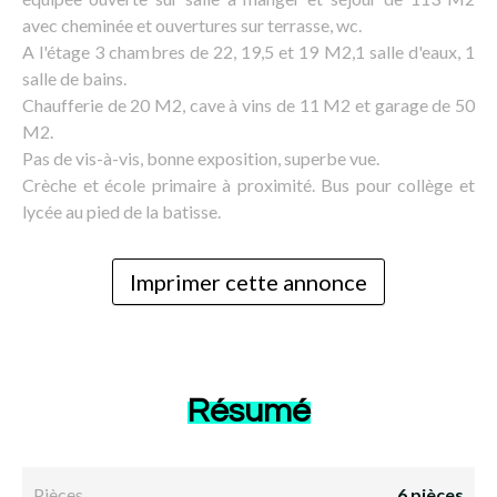
avec cheminée et ouvertures sur terrasse, wc.
A l'étage 3 chambres de 22, 19,5 et 19 M2,1 salle d'eaux, 1
salle de bains.
Chaufferie de 20 M2, cave à vins de 11 M2 et garage de 50
M2.
Pas de vis-à-vis, bonne exposition, superbe vue.
Crèche et école primaire à proximité. Bus pour collège et
lycée au pied de la batisse.
Imprimer cette annonce
Résumé
Pièces
6 pièces