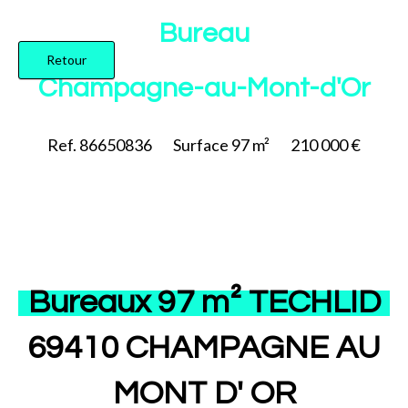
Ajouter à la sélection
Bureau
Retour
Champagne-au-Mont-d'Or
Ref. 86650836
Surface
97 m²
210 000 €
Bureaux 97 m² TECHLID
69410 CHAMPAGNE AU
MONT D' OR