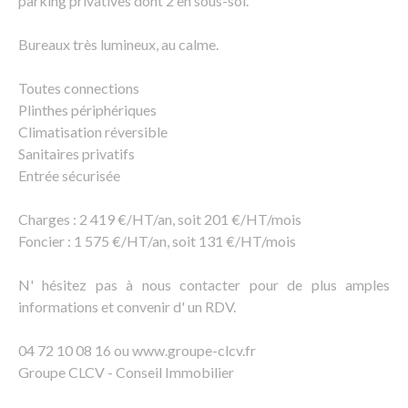
parking privatives dont 2 en sous-sol.
Bureaux très lumineux, au calme.
Toutes connections
Plinthes périphériques
Climatisation réversible
Sanitaires privatifs
Entrée sécurisée
Charges : 2 419 €/HT/an, soit 201 €/HT/mois
Foncier : 1 575 €/HT/an, soit 131 €/HT/mois
N' hésitez pas à nous contacter pour de plus amples
informations et convenir d' un RDV.
04 72 10 08 16 ou www.groupe-clcv.fr
Groupe CLCV - Conseil Immobilier