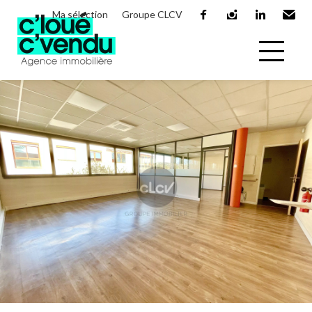
Ma sélection
Groupe CLCV
facebook
instagram
linkedin
Email