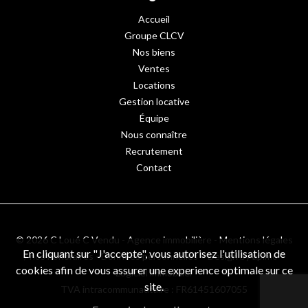
Accueil
Groupe CLCV
Nos biens
Ventes
Locations
Gestion locative
Équipe
Nous connaître
Recrutement
Contact
© 2026 C Loué C Vendu - Agence immobilière -
Mentions légales
En cliquant sur "J'accepte", vous autorisez l'utilisation de
/ nos honoraires
-
Données personnelles
– Design by
apimo™
cookies afin de vous assurer une experience optimale sur ce
Logiciel immobilier
site.
TVA intracommunautaire : FR61451607055