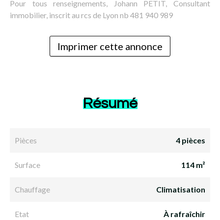
Pour tous renseignements, Johann PETIT, Consultant
immobilier, inscrit au rcs de Lyon nb 481 940 989
Imprimer cette annonce
Résumé
Pièces
4 pièces
Surface
114 m²
Chauffage
Climatisation
Etat
À rafraîchir