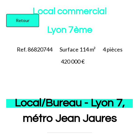
Ajouter à la sélection
Local commercial
Retour
Lyon 7ème
Ref. 86820744
Surface
114 m²
4
pièces
420 000 €
Local/Bureau - Lyon 7,
métro Jean Jaures