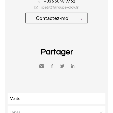
+33 6 50 98 97 62
j.petit@groupe-clcv.fr
Contactez-moi
Partager
Envoyer
Facebook
Twitter
LinkedIn
à un
ami
Types