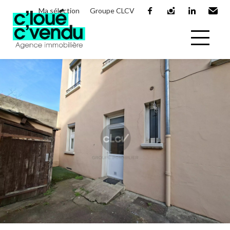
Ma sélection
Groupe CLCV
facebook
instagram
linkedin
Email