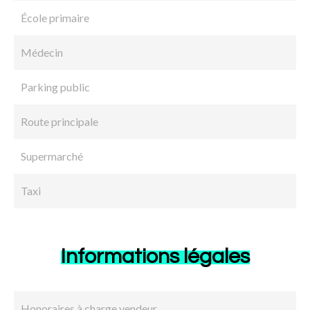
École primaire
Médecin
Parking public
Route principale
Supermarché
Taxi
Informations légales
Honoraires à charge vendeur