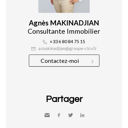
Agnès MAKINADJIAN
Consultante Immobilier
+33 6 80 84 75 15
a.makinadjian@groupe-clcv.fr
Contactez-moi
Partager
Envoyer
Facebook
Twitter
LinkedIn