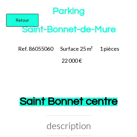
Ajouter à la sélection
Parking
Retour
Saint-Bonnet-de-Mure
Ref. 86055060
Surface
25 m²
1
pièces
22 000 €
Saint Bonnet centre
description