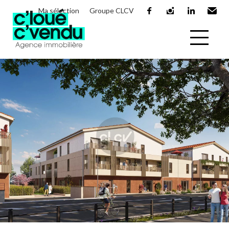
Ma sélection
Groupe CLCV
facebook
instagram
linkedin
Email