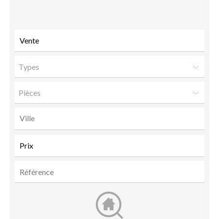
à un
ami
Types
Pièces