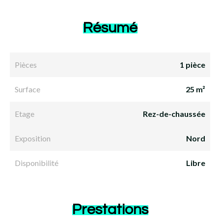
Résumé
Pièces
1 pièce
Surface
25 m²
Etage
Rez-de-chaussée
Exposition
Nord
Disponibilité
Libre
Prestations