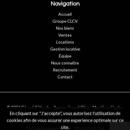
Navigation
Accueil
Groupe CLCV
Nos biens
Ventes
Locations
Gestion locative
Équipe
Nous connaître
Recrutement
Contact
© 2026 C Loué C Vendu - Agence immobilière -
Mentions légales
En cliquant sur "J'accepte", vous autorisez l'utilisation de
/ nos honoraires
-
Données personnelles
– Design by
apimo™
cookies afin de vous assurer une experience optimale sur ce
Logiciel immobilier
site.
TVA intracommunautaire : FR61451607055