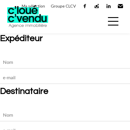
Ma sélection
Groupe CLCV
facebook
instagram
linkedin
Email
Expéditeur
Destinataire