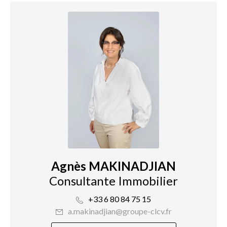
Agnès MAKINADJIAN
Consultante Immobilier
+33 6 80 84 75 15
a.makinadjian@groupe-clcv.fr