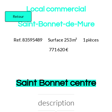
Ajouter à la sélection
Local commercial
Retour
Saint-Bonnet-de-Mure
Ref. 83595489
Surface
253 m²
1
pièces
771 620 €
Saint Bonnet centre
description