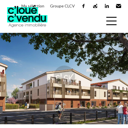
Ma sélection
Groupe CLCV
facebook
instagram
linkedin
Email