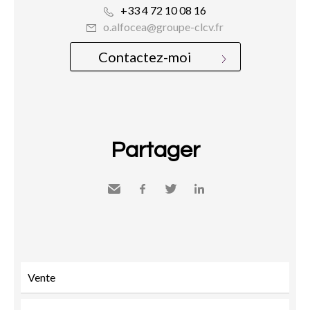
+33 4 72 10 08 16
o.alfocea@groupe-clcv.fr
Contactez-moi
Partager
Envoyer
Facebook
Twitter
LinkedIn
à un
ami