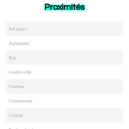
Proximités
Aéroport
Autoroute
Bus
Centre ville
Cinéma
Commerces
Crèche