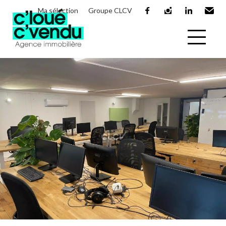
Ma sélection
Groupe CLCV
facebook
instagram
linkedin
Email