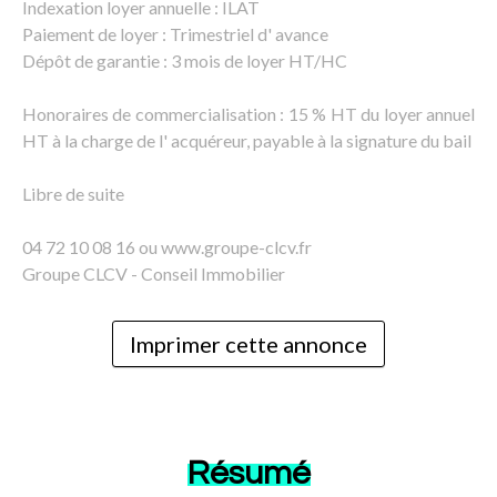
Indexation loyer annuelle : ILAT
Paiement de loyer : Trimestriel d' avance
Dépôt de garantie : 3 mois de loyer HT/HC
Honoraires de commercialisation : 15 % HT du loyer annuel
HT à la charge de l' acquéreur, payable à la signature du bail
Libre de suite
04 72 10 08 16 ou www.groupe-clcv.fr
Groupe CLCV - Conseil Immobilier
Imprimer cette annonce
Résumé