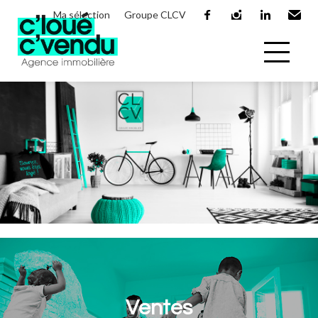
Ma sélection
Groupe CLCV
facebook
instagram
linkedin
Email
Ventes