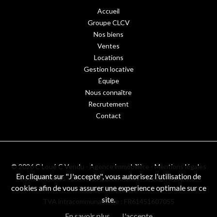
Accueil
Groupe CLCV
Nos biens
Ventes
Locations
Gestion locative
Équipe
Nous connaître
Recrutement
Contact
© 2026 C Loué C Vendu - Agence immobilière -
Mentions légales
En cliquant sur "J'accepte", vous autorisez l'utilisation de
/ nos honoraires
-
Données personnelles
– Design by
apimo™
cookies afin de vous assurer une experience optimale sur ce
Logiciel immobilier
site.
TVA intracommunautaire : FR61451607055
En savoir plus
J'accepte