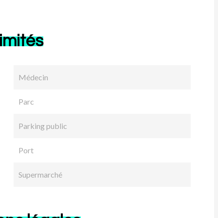
imités
Médecin
Parc
Parking public
Port
Supermarché