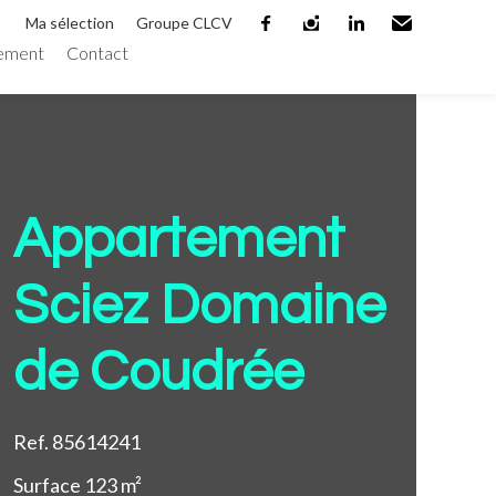
Ma sélection
Groupe CLCV
ement
Contact
facebook
instagram
linkedin
Email
Ajouter à la sélection
Appartement
Sciez Domaine
de Coudrée
Ref. 85614241
Surface
123 m²