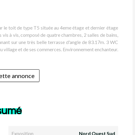
ur le toit de type T5 située au 4eme étage et dernier étage
 vis à vis, composé de quatre chambres, 2 salles de bains,
donnant sur une très belle terrasse d'angle de 83.17m. 3 WC
du village et de ses commerces. Environnement enchanteur.
ette annonce
sumé
Exposition
Nord Ouest Sud