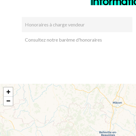
Informati
Honoraires à charge vendeur
Consultez notre barème d'honoraires
+
−