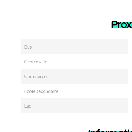
Prox
Bus
Centre ville
Commerces
École secondaire
Lac