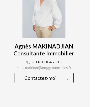
Agnès MAKINADJIAN
Consultante Immobilier
+33 6 80 84 75 15
a.makinadjian@groupe-clcv.fr
Contactez-moi