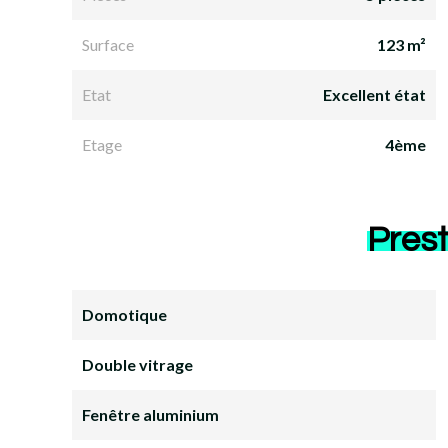
Surface
123 m²
Etat
Excellent état
Etage
4ème
Prest
Domotique
Double vitrage
Fenêtre aluminium