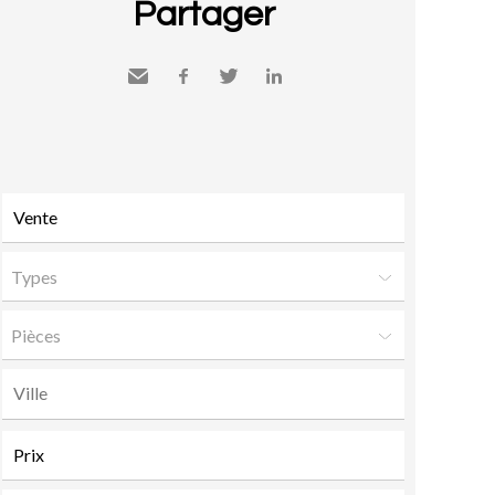
Partager
Envoyer
Facebook
Twitter
LinkedIn
à un
ami
Types
Pièces