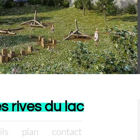
s rives du lac
ils
plan
contact