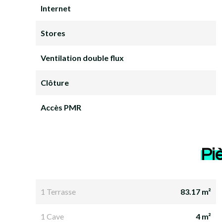
Internet
Stores
Ventilation double flux
Clôture
Accès PMR
Pi
1 Terrasse
83.17 m²
1 Cave
4 m²