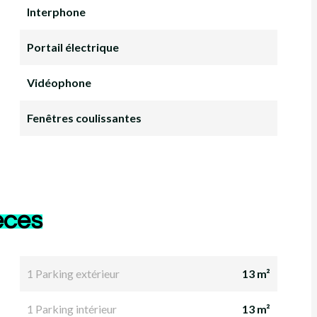
Interphone
Portail électrique
Vidéophone
Fenêtres coulissantes
èces
1 Parking extérieur
13 m²
1 Parking intérieur
13 m²