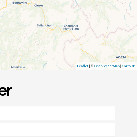
Leaflet
| ©
OpenStreetMap
|
CartoDB
er