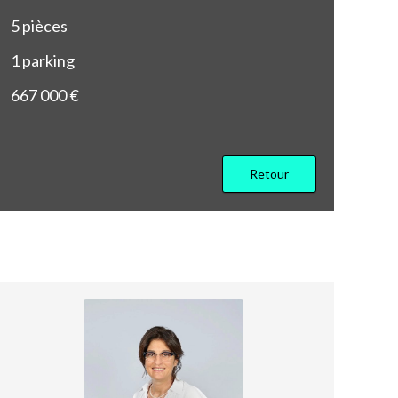
5
pièces
1
parking
667 000 €
Retour